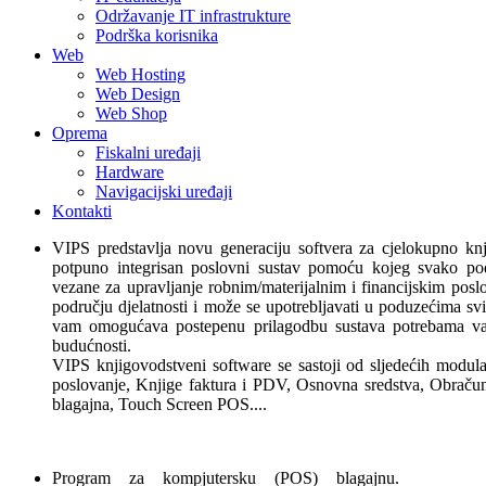
Održavanje IT infrastrukture
Podrška korisnika
Web
Web Hosting
Web Design
Web Shop
Oprema
Fiskalni uređaji
Hardware
Navigacijski uređaji
Kontakti
VIPS predstavlja novu generaciju softvera za cjelokupno knj
potpuno integrisan poslovni sustav pomoću kojeg svako po
vezane za upravljanje robnim/materijalnim i financijskim pos
području djelatnosti i može se upotrebljavati u poduzećima sv
vam omogućava postepenu prilagodbu sustava potrebama va
budućnosti.
VIPS knjigovodstveni software se sastoji od sljedećih modula
poslovanje, Knjige faktura i PDV, Osnovna sredstva, Obraču
blagajna, Touch Screen POS....
Program za kompjutersku (POS) blagajnu.