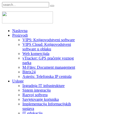
Naslovna
Proizvodi
VIPS: Knjigovodstveni software
VIPS Cloud: Knjigovodstveni
software u oblaku
Web komercijala
vTracker: GPS praćenje voznog
parka
M-Files: Document management
Bitrix24
Asterix: Telefonska IP centrala
Usluge
Izgradnja IT infrastrukture
Sistem integracija
Razvoj softvera
Savjetovanje korisnika
Implementacija Informacijskih
sustava
IT edukacija