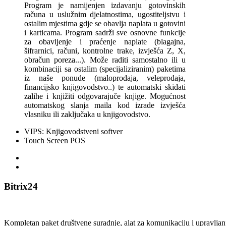
Program je namijenjen izdavanju gotovinskih
računa u uslužnim djelatnostima, ugostiteljstvu i
ostalim mjestima gdje se obavlja naplata u gotovini
i karticama. Program sadrži sve osnovne funkcije
za obavljenje i praćenje naplate (blagajna,
šifrarnici, računi, kontrolne trake, izvješća Z, X,
obračun poreza...). Može raditi samostalno ili u
kombinaciji sa ostalim (specijaliziranim) paketima
iz naše ponude (maloprodaja, veleprodaja,
financijsko knjigovodstvo..) te automatski skidati
zalihe i knjižiti odgovarajuče knjige. Mogućnost
automatskog slanja maila kod izrade izvješća
vlasniku ili zaključaka u knjigovodstvo.
VIPS: Knjigovodstveni softver
Touch Screen POS
Bitrix24
Kompletan paket društvene suradnje, alat za komunikaciju i upravljanj