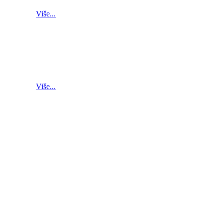
Više...
Više...