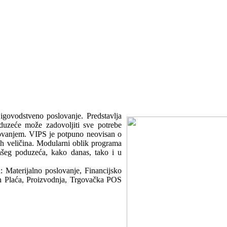
igovodstveno poslovanje. Predstavlja
duzeće može zadovoljiti sve potrebe
lovanjem. VIPS je potpuno neovisan o
ih veličina. Modularni oblik programa
šeg poduzeća, kako danas, tako i u
: Materijalno poslovanje, Financijsko
n Plaća, Proizvodnja, Trgovačka POS